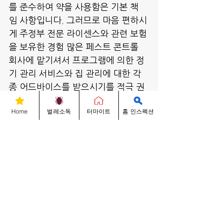
를 준수하여 약을 사용함은 기본 책
임 사항입니다. 그러므로 마음 편하시
게 주정부 전문 라이센스와 관련 보험
을 보유한 경험 많은 페스트 콘트롤 
회사에 맡기셔서 프로그램에 의한 정
기 관리 서비스와 집 관리에 대한 각
종 어드바이스를 받으시기를 적극 권
해 드립니다.
Home
벌레소독
터마이트
홈 인스펙션
벌레에 대한 문의 사항은 성실하게 답
변해 드리겠으며 긴급사항인 경우, 벌
레박사 직통 678-704-3349로 전화 
주시거나 2730 N. Berkeley Lake 
Rd B-600 Duluth, GA 30096 (조
선일보 옆)에 위치한 저희 회사로 방
문해 주시면 무료로 친절히 상담해 드
리겠습니다. 감사합니다. 
벌레박사 대표 썬박 올림.