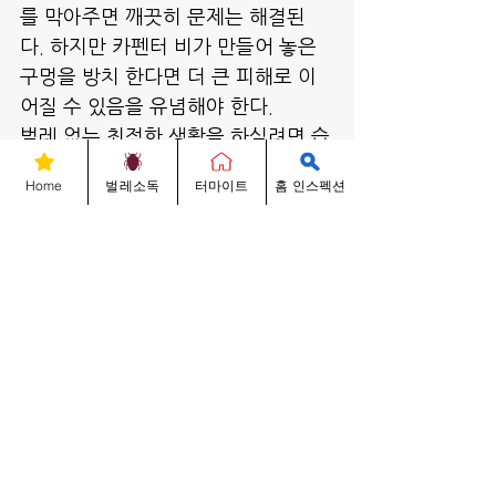
를 막아주면 깨끗히 문제는 해결된
다. 하지만 카펜터 비가 만들어 놓은 
구멍을 방치 한다면 더 큰 피해로 이
어질 수 있음을 유념해야 한다. 
벌레 없는 최적한 생활을 하실려면 습
기제거가 최우선 과제입니다. 벌레에 
Home
벌레소독
터마이트
홈 인스펙션
대한 문의 사항은 성실하게 답변해 드
릴 것이며 긴급사항인 경우, 애니터 
터마이트 소독 벌레박사로 전화주거
나, 2730 N. Berkeley Lake Rd B-
600 Duluth, GA 30096 (조선일보 
옆)에 위치한 회사 사무실로 방문하
면 무료로 상담을 받을 수 있다. 
문의 :678-704-3349
애니터 터마이트 소독 대표 벌레 박
사 썬박
벌레박사 Know-Hows