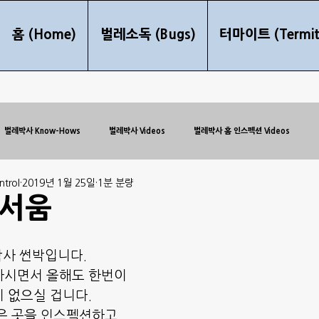
홈 (Home)
벌레소독 (Bugs)
터마이트 (Termit
벌레박사 Know-Hows
벌레박사 Videos
벌레박사 홈 인스펙션 Videos
trol
2019년 1월 25일
1분 분량
무서움
 박사 썬박입니다.
사시면서 올해도 한번이
 없으실 겁니다.
은 곳을 인스펙션하고 