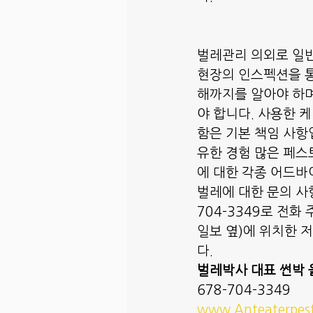
벌레관리 의외로 일반
현장의 인스펙션을 통
해까지를 알아야 하며
야 합니다. 사용한 
함은 기본 책임 사항
유한 경험 많은 페스
에 대한 각종 어드바
벌레에 대한 문의 사
704-3349로 전화 주시
일보 옆)에 위치한 
다. 
벌레박사 대표 썬박 
678-704-3349
www.Anteaterpes