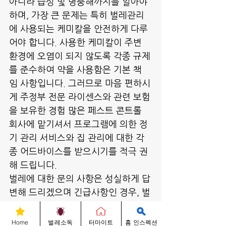
아니라 습성 및 병충해까지를 알아야 
하며, 가장 큰 문제는 특히 벌레관리
에 사용되는 케미칼을 안전하게 다루
어야 합니다. 사용한 케미칼이 주변 
환경에 오염이 되지 않도록 각종 규제
를 준수하여 약을 사용함은 기본 책
임 사항입니다. 그러므로 마음 편하시
게 주정부 전문 라이센스와 관련 보험
을 보유한 경험 많은 페스트 콘트롤 
회사에 맡기셔서 프로그램에 의한 정
기 관리 서비스와 집 관리에 대한 각
종 어드바이스를 받으시기를 적극 권
해 드립니다.
벌레에 대한 문의 사항은 성실하게 답
변해 드리겠으며 긴급사항인 경우, 벌
레박사 직통 678-704-3349로 전화 
주시거나 2730 N. Berkeley Lake 
Home
벌레소독
터마이트
홈 인스펙션