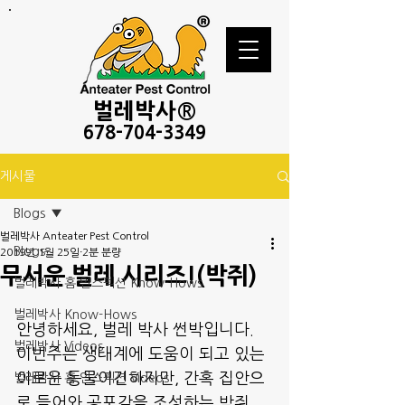
벌레
박사®
678-
704-3349
게시물
Blogs
벌레박사 Anteater Pest Control
Blogs
2019년 1월 25일
2분 분량
무서운 벌레 시리즈!(박쥐)
벌레박사 홈 인스펙션 Know-Hows
벌레박사 Know-Hows
안녕하세요, 벌레 박사 썬박입니다.
벌레박사 Videos
이번주는 생태계에 도움이 되고 있는 
이로운 동물이긴하지만, 간혹 집안으
벌레박사 홈 인스펙션 Videos
로 들어와 공포감을 조성하는 박쥐