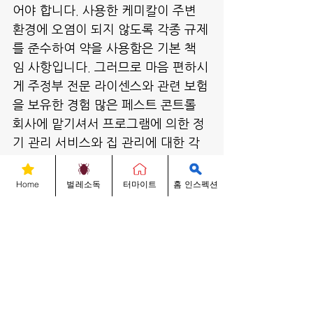
어야 합니다. 사용한 케미칼이 주변 
환경에 오염이 되지 않도록 각종 규제
를 준수하여 약을 사용함은 기본 책
임 사항입니다. 그러므로 마음 편하시
게 주정부 전문 라이센스와 관련 보험
을 보유한 경험 많은 페스트 콘트롤 
회사에 맡기셔서 프로그램에 의한 정
기 관리 서비스와 집 관리에 대한 각
종 어드바이스를 받으시기를 적극 권
해 드립니다.
Home
벌레소독
터마이트
홈 인스펙션
벌레에 대한 문의 사항은 성실하게 답
변해 드리겠으며 긴급사항인 경우, 벌
레박사 직통 678-704-3349로 전화 
주시거나 2730 N. Berkeley Lake 
Rd B-600 Duluth, GA 30096 (조
선일보 옆)에 위치한 저희 회사로 방