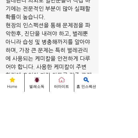
벌레관리 의외로 일반분들이 직접 하
기에는 전문적인 부분이 많아 실패할 
확률이 높습니다.
현장의 인스펙션을 통해 문제점을 파
악한후, 진단을 내려야 하고, 벌레뿐 
아니라 습성 및 병충해까지를 알아야 
하며, 가장 큰 문제는 특히 벌레관리
에 사용되는 케미칼을 안전하게 다루
어야 합니다. 사용한 케미칼이 주변 
환경에 오염이 되지 않도록 각종 규제
를 준수하여 약을 사용함은 기본 책
Home
벌레소독
터마이트
홈 인스펙션
임 사항입니다. 그러므로 마음 편하시
게 주정부 전문 라이센스와 관련 보험
을 보유한 경험 많은 페스트 콘트롤 
회사에 맡기셔서 프로그램에 의한 정
기 관리 서비스와 집 관리에 대한 각
종 어드바이스를 받으시기를 적극 권