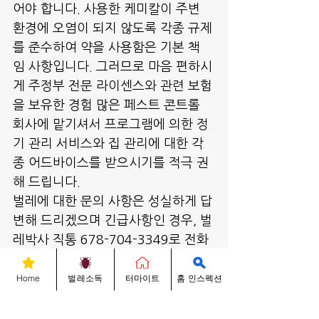
어야 합니다. 사용한 케미칼이 주변 
환경에 오염이 되지 않도록 각종 규제
를 준수하여 약을 사용함은 기본 책
임 사항입니다. 그러므로 마음 편하시
게 주정부 전문 라이센스와 관련 보험
을 보유한 경험 많은 페스트 콘트롤 
회사에 맡기셔서 프로그램에 의한 정
기 관리 서비스와 집 관리에 대한 각
종 어드바이스를 받으시기를 적극 권
해 드립니다.
벌레에 대한 문의 사항은 성실하게 답
변해 드리겠으며 긴급사항인 경우, 벌
레박사 직통 678-704-3349로 전화 
주시거나 2730 N. Berkeley Lake 
Rd B-600 Duluth, GA 30096 (조
Home
벌레소독
터마이트
홈 인스펙션
선일보 옆)에 위치한 저희 회사로 방
문해 주시면 무료로 친절히 상담해 드