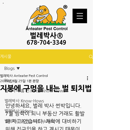
벌레
박사®
678-
704-3349
게시물
Blogs
벌레박사 Anteater Pest Control
Blogs
2019년 1월 25일
1분 분량
지붕에 구멍을 내는 벌 퇴치법
벌레박사 홈 인스펙션 Know-Hows
벌레박사 Know-Hows
안녕하세요, 벌레 박사 썬박입니다.
벌레박사 Videos
7월 방학이 되니 부동산 거래도 활발
해 지고 있습니다. 개학에 대비하기 
벌레박사 홈 인스펙션 Videos
위해 집구입을 하고 계시기 때문이