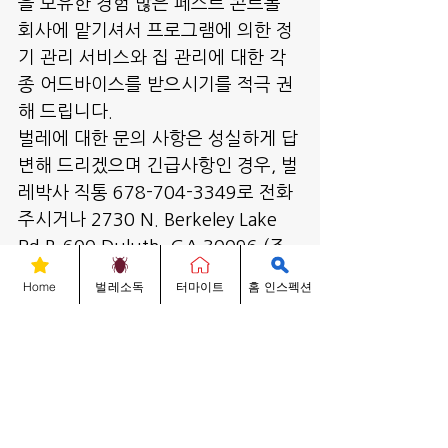
을 보유한 경험 많은 페스트 콘트롤 
회사에 맡기셔서 프로그램에 의한 정
기 관리 서비스와 집 관리에 대한 각
종 어드바이스를 받으시기를 적극 권
해 드립니다.
벌레에 대한 문의 사항은 성실하게 답
변해 드리겠으며 긴급사항인 경우, 벌
레박사 직통 678-704-3349로 전화 
주시거나 2730 N. Berkeley Lake 
Rd B-600 Duluth, GA 30096 (조
선일보 옆)에 위치한 저희 회사로 방
Home
벌레소독
터마이트
홈 인스펙션
문해 주시면 무료로 친절히 상담해 드
리겠습니다. 감사합니다. 
벌레박사 대표 썬박 올림.
678-704-3349
www.Anteaterpest.com
벌레박사 Know-Hows