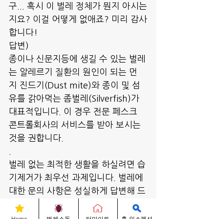
구... 혹시 이 벌레 정체가 뭔지 아시는
지요? 이걸 어떻게 없애죠? 미리 감사
합니다!
답변)
종이나 신문지등에 생길 수 있는 벌레
는 알레르기 질환의 원인이 되는 먼
지 진드기(Dust mite)와 종이 및 섬
유를 갉아먹는 좀벌레(Silverfish)가 
대표적입니다. 이 경우 전문 페스크 
콘트롤회사의 서비스를 받아 보시는 
것을 권합니다.
.
벌레 없는 최적한 생활을 하실려면 습
기제거가 최우선 과제입니다. 벌레에 
대한 문의 사항은 성실하게 답변해 드
릴 것이며 긴급사항인 경우, 애니터 
터마이트 소독 벌레박사로 전화주거
Home
벌레소독
터마이트
홈 인스펙션