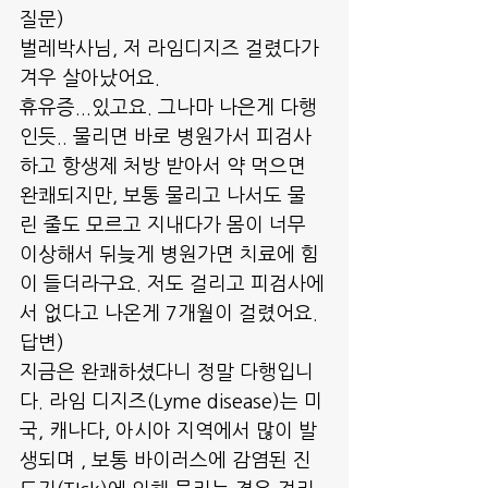
질문)
벌레박사님, 저 라임디지즈 걸렸다가 
겨우 살아났어요. 
휴유증...있고요. 그나마 나은게 다행
인듯.. 물리면 바로 병원가서 피검사
하고 항생제 처방 받아서 약 먹으면 
완쾌되지만, 보통 물리고 나서도 물
린 줄도 모르고 지내다가 몸이 너무 
이상해서 뒤늦게 병원가면 치료에 힘
이 들더라구요. 저도 걸리고 피검사에
서 없다고 나온게 7개월이 걸렸어요.
답변)
지금은 완쾌하셨다니 정말 다행입니
다. 라임 디지즈(Lyme disease)는 미
국, 캐나다, 아시아 지역에서 많이 발
생되며 , 보통 바이러스에 감염된 진