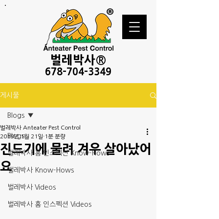
벌레
박사®
678-
704-3349
게시물
Blogs
벌레박사 Anteater Pest Control
Blogs
2019년 1월 21일
1분 분량
진드기에 물려 겨우 살아났어
벌레박사 홈 인스펙션 Know-Hows
요
벌레박사 Know-Hows
벌레박사 Videos
벌레박사 홈 인스펙션 Videos