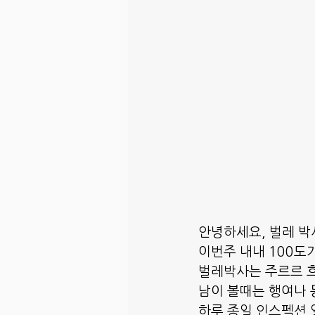
안녕하세요, 벌레 박
이번주 내내 100도
벌레박사는 주르르 흐
남이 볼때는 행여나 
하루 종일 인스펙션 