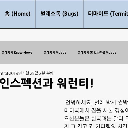
홈 (Home)
벌레소독 (Bugs)
터마이트 (Termit
벌레박사 Know-Hows
벌레박사 Videos
벌레박사 홈 인스펙션 Videos
trol
2019년 1월 25일
2분 분량
인스펙션과 워런티!
 안녕하세요, 벌레 박사 썬
미미국에서 집을 사본 경험
으신분들은 한국과는 달리 
지 그 길고 긴 기다림의 시