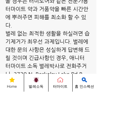
을 경우는 터미도어와 같은 전문가용 
터마이트 약과 거품약을 빠른 시간안
에 뿌려주면 피해를 최소화 할 수 있
다.
벌레 없는 최적한 생활을 하실려면 습
기제거가 최우선 과제입니다. 벌레에 
대한 문의 사항은 성실하게 답변해 드
릴 것이며 긴급사항인 경우, 애니터 
터마이트 소독 벌레박사로 전화주거
나, 2730 N. Berkeley Lake Rd B-
600 Duluth, GA 30096 (조선일보 
Home
벌레소독
터마이트
홈 인스펙션
옆)에 위치한 회사 사무실로 방문하
면 무료로 상담을 받을 수 있다. 
문의 :678-704-3349
애니터 터마이트 소독 대표 벌레 박
사 썬박
벌레박사 Know-Hows