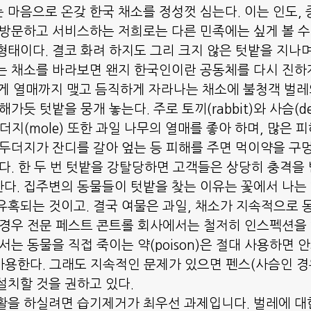
 마음으로 온갖 한국 채소를 정성껏 심는다. 이는 인도, 
 방문하고 서비스하는 저희로는 다른 민족에는 싶게 볼 수
형태이다. 결코 화려 하지도 그리 크지 않은 텃밭을 지나며 
는 채소를 바라보면 왠지 한국인이란 공동체를 다시 진하게
게 열매까지 맺고 듬직하게 자라나는 채소에 불청객 벌레
가듯 텃밭을 뭉개 놓는다. 주로 토끼(rabbit)와 사슴(dee
더지(mole) 또한 과일 나무의 열매를 좋아 하며, 많은 
 두더지가 잔디를 갈아 엎는 등 피해를 주면 먹이약을 구멍
있다. 한 두 번 텃밭을 강탈당하면 고객들은 상당히 충격을
다. 집주변의 동물들이 텃밭을 찾는 이유는 꽃에서 나는 향(
유혹되는 것이고. 결국 여물은 과일, 채소가 지속적으로 
 경우 전문 페스트 콘트롤 회사에서는 철저히 인스펙션을
서는 동물을 직접 죽이는 약(poison)은 절대 사용하면 안
trap)사용한다. 그래도 지속적인 문제가 있으면 펜스(사슴인 
를 설치할 것을 권하고 있다.
활을 하실려면 습기제거가 최우선 과제입니다. 벌레에 대