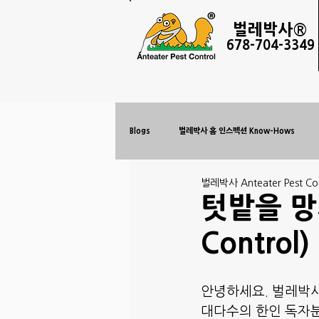
벌레
박사®
678-
704-3349
Blogs
벌레박사 홈 인스펙션 Know-Hows
벌레박사 Anteater Pest Con
텃밭을 망치
Control)
안녕하세요. 벌레박사
대다수의 한인 독자분