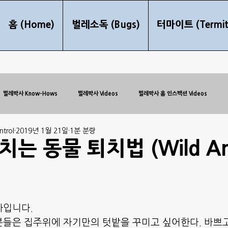
홈 (Home)
벌레소독 (Bugs)
터마이트 (Termit
벌레박사 Know-Hows
벌레박사 Videos
벌레박사 홈 인스펙션 Videos
trol
2019년 1월 21일
1분 분량
는 동물 퇴치법 (Wild An
입니다. 
들은 집주위에 자기만의 텃밭을 꾸미고 싶어한다. 바쁘