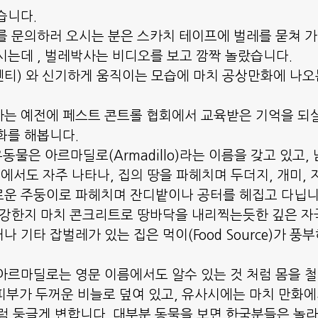
습니다.
를 문의하러 오시는 분은 스카치 테이프에 벌레를 묻쳐 
시는데 , 벌레박사는 비디오를 보고 깜짝 놀랐습니다.
0센티) 와 신기하게 움직이는 모습에 마치 공상만화에 나오
는 예전에 페스트 콘트롤 협회에서 교육받은 기억을 되
화를 해봅니다.
유동물은 아르마딜로(Armadillo)라는 이름을 갖고 있고,
서도 자주 나타나, 집의 땅을 파헤치며 두더지, 개미,
로운 주둥이로 파헤치며 잔디밭이나 공터를 헤집고 다닙니
 강한지 마치 콘크리트로 땅바닥을 내리찍는듯한 깊은 자
 기타 잡벌레가 있는 집은 먹이(Food Source)가 풍
아르마딜로는 영문 이름에서도 알수 있는 것 처럼 몸을 
여 피부가 두꺼운 비늘로 덮여 있고, 유사시에는 마치 만화에
럼 둥글게 변합니다. 대부분 동물을 보면 한국분들은 놀