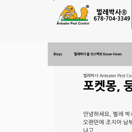
벌레
박사®
678-
704-3349
Blogs
벌레박사 홈 인스펙션 Know-Hows
벌레박사 Anteater Pest Con
포켓몽, 
안녕하세요, 벌레 박
오랜만에 조지아 남부
냐고