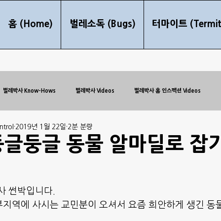
홈 (Home)
벌레소독 (Bugs)
터마이트 (Termit
벌레박사 Know-Hows
벌레박사 Videos
벌레박사 홈 인스펙션 Videos
trol
2019년 1월 22일
2분 분량
둥글둥글 동물 알마딜로 잡
사 썬박입니다.
지역에 사시는 교민분이 오셔서 요즘 희안하게 생긴 동물