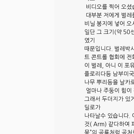
 비디오를 찍어 오셨
 대부분 저에게 벌레
비닐 봉지에 넣어 오
일단 그 크기(약 5
였기
때문입니다. 벌레박사
트 콘트롤 협회에 전
이 벌레, 아니 이 포
플로리다등 남부미국에
나무 뿌리등을 날카
 얼마나 주둥이 힘이
그래서 두더지가 있거나
딜로가
나타날수 있습니다. 
것( Arm) 같다하
몽”의 공룡처럼 공처