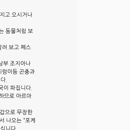
가지고 오시거나
는 동물처럼 보
살려 보고 페스
 남부 조지아나
 지렁이등 곤충과
다.
국이 파집니다.
부하므로 아르마
철갑으로 무장한 
서 나오는 “포케
라십니다.