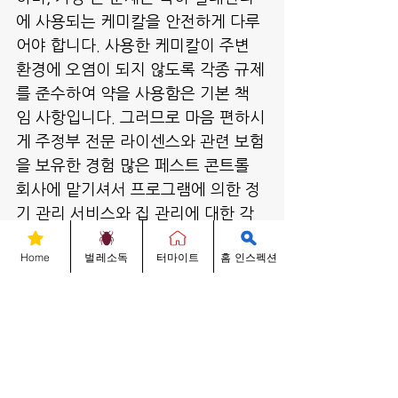
에 사용되는 케미칼을 안전하게 다루
어야 합니다. 사용한 케미칼이 주변 
환경에 오염이 되지 않도록 각종 규제
를 준수하여 약을 사용함은 기본 책
임 사항입니다. 그러므로 마음 편하시
게 주정부 전문 라이센스와 관련 보험
을 보유한 경험 많은 페스트 콘트롤 
회사에 맡기셔서 프로그램에 의한 정
기 관리 서비스와 집 관리에 대한 각
종 어드바이스를 받으시기를 적극 권
Home
벌레소독
터마이트
홈 인스펙션
해 드립니다.
벌레에 대한 문의 사항은 성실하게 답
변해 드리겠으며 긴급사항인 경우, 벌
레박사 직통 678-704-3349로 전화 
주시거나 2730 N. Berkeley Lake 
Rd B-600 Duluth, GA 30096 (조