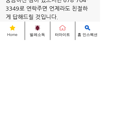
궁금하신 점이 있으시면 678-704-
3349로 연락주면 언제라도 친절하
게 답해드릴 것입니다.
(ASHI : 미 홈인스펙션 협회 멤버)
문의 전화 ▷ 
678-704-3349
Home
벌레소독
터마이트
홈 인스펙션
감사합니다.
팍스 홈인스펙션 대표 썬박
벌레박사 홈 인스펙션 Know-Hows
전체 보기
최근 게시물