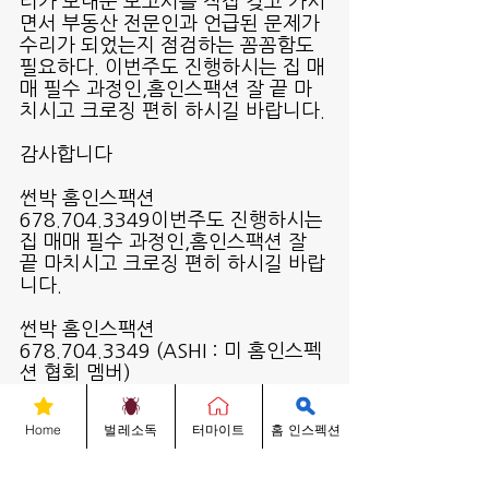
터가 보내준 보고서를 직접 갖고 가시
면서 부동산 전문인과 언급된 문제가 
수리가 되었는지 점검하는 꼼꼼함도 
필요하다. 이번주도 진행하시는 집 매
매 필수 과정인,홈인스팩션 잘 끝 마
치시고 크로징 편히 하시길 바랍니다.
감사합니다 
썬박 홈인스팩션 
678.704.3349이번주도 진행하시는 
집 매매 필수 과정인,홈인스팩션 잘 
끝 마치시고 크로징 편히 하시길 바랍
니다.
썬박 홈인스팩션 
678.704.3349 (ASHI : 미 홈인스펙
션 협회 멤버)
문의 전화 ▷ 
678-704-3349
Anteaterpest.com
Home
벌레소독
터마이트
홈 인스펙션
벌레박사 홈 인스펙션 Know-Hows