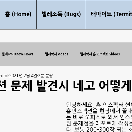
홈 (Home)
벌레소독 (Bugs)
터마이트 (Termit
벌레박사 Know-Hows
벌레박사 Videos
벌레박사 홈 인스펙션 Videos
trol
2021년 2월 4일
2분 분량
 문제 발견시 네고 어떻게
안녕하세요, 홈 인스펙터 썬
홈인스팩션을 현장에서 끝
는 바로 오피스로 와서 인
된 문제점을 레포트에 작성
다. 보통 200-300장 되는