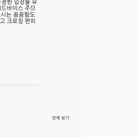
공정한 입장을 유
 어드바이스 주므
시는 꼼꼼함도 
고 크로징 편히 
전체 보기