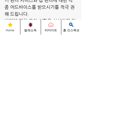
기 관리 서비스와 집 관리에 대한 각
종 어드바이스를 받으시기를 적극 권
해 드립니다.
벌레에 대한 문의 사항은 성실하게 답
변해 드리겠으며 긴급사항인 경우, 벌
Home
벌레소독
터마이트
홈 인스펙션
레박사 직통 678-704-3349로 전화 
주시거나 2730 N. Berkeley Lake 
Rd B-600 Duluth, GA 30096 (조
선일보 옆)에 위치한 저희 회사로 방
문해 주시면 무료로 친절히 상담해 드
리겠습니다. 감사합니다. 
벌레박사 대표 썬박 올림.
678-704-3349
www.Anteaterpest.com
벌레박사 Know-Hows