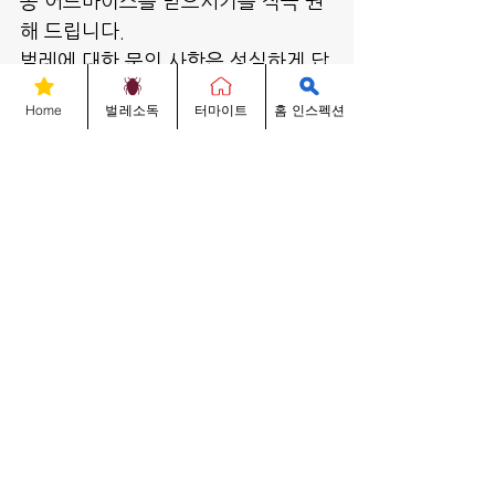
종 어드바이스를 받으시기를 적극 권
해 드립니다.
벌레에 대한 문의 사항은 성실하게 답
변해 드리겠으며 긴급사항인 경우, 벌
Home
벌레소독
터마이트
홈 인스펙션
레박사 직통 678-704-3349로 전화 
주시거나 2730 N. Berkeley Lake 
Rd B-600 Duluth, GA 30096 (조
선일보 옆)에 위치한 저희 회사로 방
문해 주시면 무료로 친절히 상담해 드
리겠습니다. 감사합니다. 
벌레박사 대표 썬박 올림.
678-704-3349
www.Anteaterpest.com
벌레박사 Know-Hows