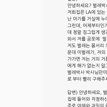
안녕하세요? 벌레박
저희집은 LA에 있는
난 아기를 거실에 누
그런데, 어제부터인가
데 정말 징그럽게 생
와서 저를 공포에  떨
저도 벌레는 몸서리 
운데 이벌레가, 저의
가가면 저는 거의 거
에게 해가 없는지 알
벌레박사 박사님만이 
로 부터 빨리 구해주
답변) 안녕하세요, 
집에 들어와 걱정하신 
주로 야채와 과일의 