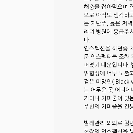
해충을 잡아먹으며 
으로 아직도 생각하
는 지난주, 늦은 저
리며 병원에 응급주
다. 
인스펙션을 하던중 치
문 인스펙터들 조차 두
퍼졌기 때문입니다. 
위협성에 너무 노출되
검은 미망인( Black
는 어두운 곳 어디에
거미나 거미줄이 있는
주변의 거미줄을 긴봉
벌레관리 의외로 일반
현장의 인스펙션을 통