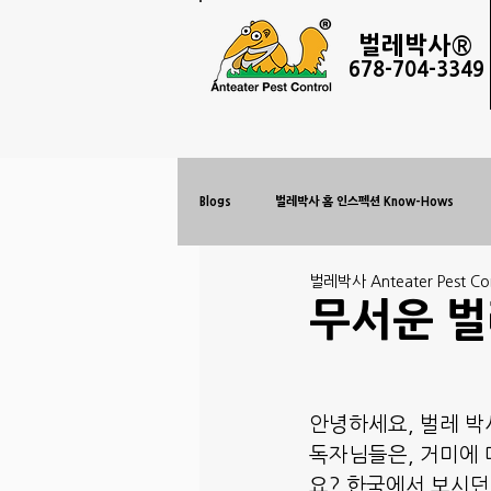
벌레
박사®
678-
704-3349
Blogs
벌레박사 홈 인스펙션 Know-Hows
벌레박사 Anteater Pest Con
무서운 벌
안녕하세요, 벌레 박
독자님들은, 거미에
요? 한국에서 보시던