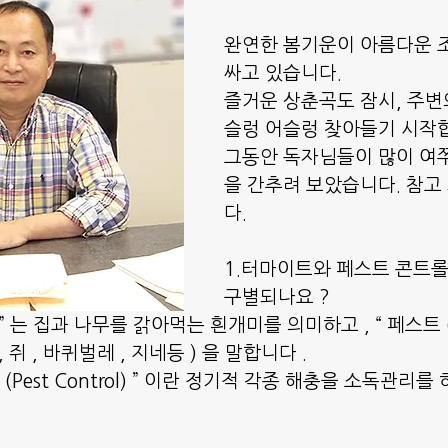
완연한 봄기운이 아름다운 
싸고 있습니다. 
즐거운 상춘곡도 잠시, 주변
슬렁 어슬렁 찾아들기 시작
그동안 독자님들이 많이 여
을 간추려 보았습니다. 참고
다.
1.터마이트와 페스트 콘트롤
구별되나요 ? 
 ” 는 집과 나무를 갉아먹는 흰개미를 의미하고 , “ 페스트 (P
, 쥐 , 바퀴벌레 , 지네등 ) 을 말합니다 . 
(Pest Control) ” 이란 정기적 각종 해충을 소독관리