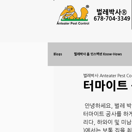
벌레
박사®
678-
704-3349
Blogs
벌레박사 홈 인스펙션 Know-Hows
벌레박사 Anteater Pest Con
터마이트
 안녕하세요, 벌레 
터마이트 공사를 하게 
리다, 하와이 및 미
)에서는 보통 집을 최