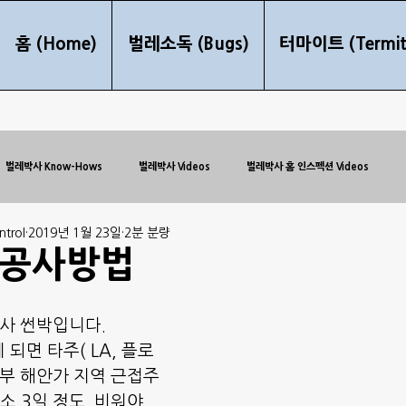
홈 (Home)
벌레소독 (Bugs)
터마이트 (Termit
벌레박사 Know-Hows
벌레박사 Videos
벌레박사 홈 인스펙션 Videos
trol
2019년 1월 23일
2분 분량
 공사방법
박사 썬박입니다.
되면 타주( LA, 플로
남부 해안가 지역 근접주 
소 3일 정도  비워야 