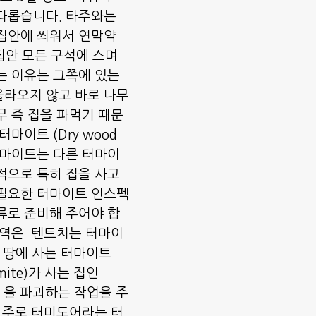
다롭습니다. 타주와는 
집안에 씌워서 연막약 
로 집안 모든 구석에 스며 
는 이유는 그쪽에 있는 
올라오지 않고 바로 나무
무 즉 집을 파먹기 때문
마이트 (Dry wood 
이 터마이트는 다른 터마이
적으로 특히 집을 사고 
 필요한 터마이트 인스펙
류로 준비해 주어야 합
지역은  텐트치는 터마이
 땅에 사는 터마이트 
rmite)가 사는 집인 
y) 을 파괴하는 작업을 주
. 주로 터미도어라는 터